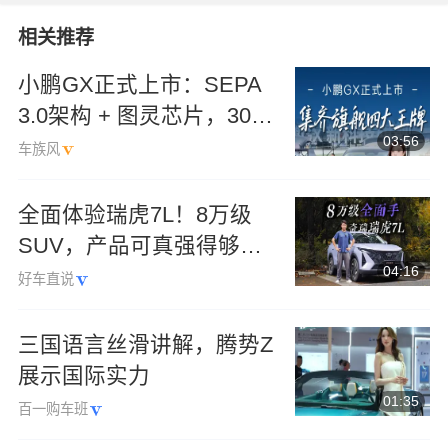
相关推荐
小鹏GX正式上市：SEPA
3.0架构 + 图灵芯片，30万
03:56
级旗舰新标杆？
车族风
全面体验瑞虎7L！8万级
SUV，产品可真强得够离
04:16
谱的！
好车直说
三国语言丝滑讲解，腾势Z
展示国际实力
01:35
百一购车班