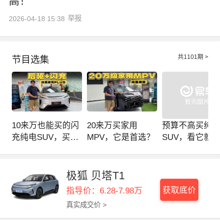
高！
举报
2026-04-18 15:38
共
1101
期 >
节目选集
10来万也能买的闪
20来万买家用
预算不高买纯
充纯电SUV，买它
MPV，它是首选？
SUV，看它就
不吃亏？
了？
极狐 贝塔T1
获取底价
指导价：6.28-7.98万
真实成交价 >