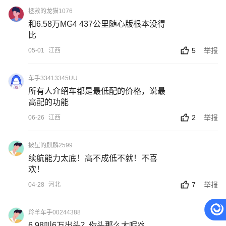
拯救的龙猫1076
和6.58万MG4 437公里随心版根本没得
比
5
举报
05-01
江西
车手33413345UU
所有人介绍车都是最低配的价格，说最
高配的功能
2
举报
06-26
江西
披星的麒麟2599
续航能力太底！高不成低不就！不喜
欢！
7
举报
04-28
河北
羚羊车手00244388
6.98叫6万出头？你头那么大呢💩