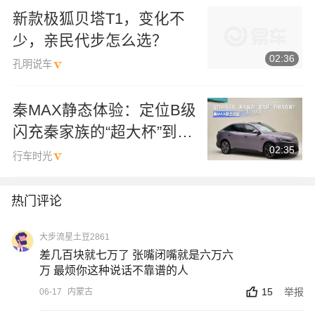
新款极狐贝塔T1，变化不
少，亲民代步怎么选？
02:36
孔明说车
秦MAX静态体验：定位B级
闪充秦家族的“超大杯”到底
02:35
大在哪？
行车时光
热门评论
大步流星土豆2861
差几百块就七万了 张嘴闭嘴就是六万六
万 最烦你这种说话不靠谱的人
15
举报
06-17
内蒙古