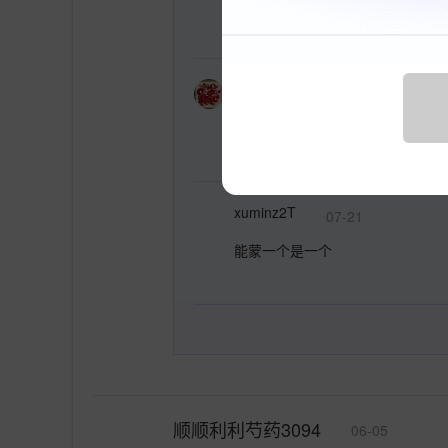
那些人的脑回路 岂是你我能理解
正道的光2018
06-10
也许是车厂默认的 必定订玻璃的
xuminz2T
07-21
能蒙一个是一个
顺顺利利芍药3094
06-05