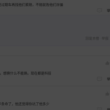
是过期车再找他们索赔，不赔就告他们诈骗
回复本楼
举报
里。想换什么不能换。现在都是科技
半条命了，他还觉得你坑了他多少