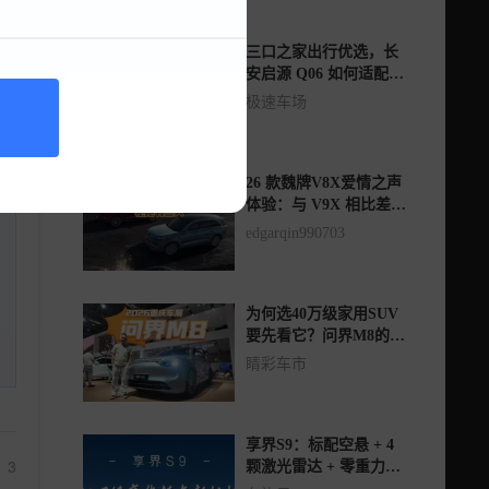
三口之家出行优选，长
安启源 Q06 如何适配全
场景用车？
极速车场
26 款魏牌V8X爱情之声
体验：与 V9X 相比差距
明显
edgarqin990703
为何选40万级家用SUV
要先看它？问界M8的答
案不止896线激光雷达
睛彩车市
享界S9：标配空悬 + 4
3
颗激光雷达 + 零重力座
椅，入门即顶配？