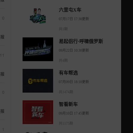
六里屯X车
0
07月17日 17:30更新
共1期
举报
易起侣行·呼啸俄罗斯
09月22日 10:30更新
11
共4期
有车帮选
举报
07月09日 18:18更新
0
共1474期
智看新车
举报
09月10日 17:45更新
共1175期
1