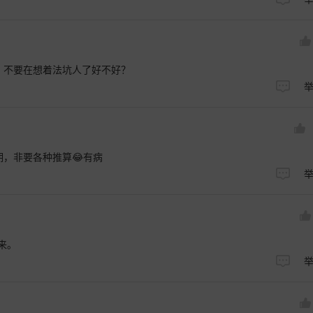
？不要在想着法坑人了好不好？
，非要各种推算😂有病
来。