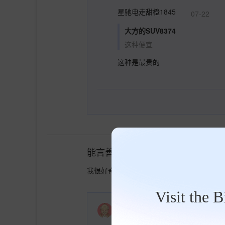
星驰电走甜橙1845
07-22
大方的SUV8374
这种便宜
这种是最贵的
能言善道杏仁5487
05-08
我很好奇，玻璃轮胎直接打上明显的日期不
Visit the 
哥哥不会21
05-27