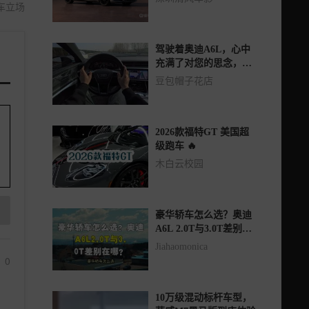
车立场
驾驶着奥迪A6L，心中
充满了对您的思念，爱
上了您，渴望与您共结
豆包帽子花店
连理。
2026款福特GT 美国超
级跑车 🔥
木白云校园
豪华轿车怎么选？奥迪
A6L 2.0T与3.0T差别在
哪？
Jiahaomonica
0
10万级混动标杆车型，