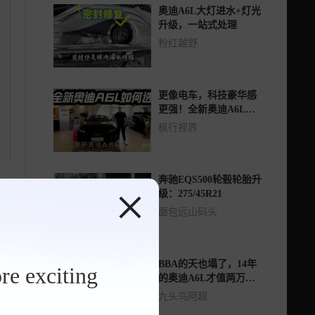
奥迪A6L大灯进水+灯光
升级，一站式处理
粉红越野
更像电车，科技豪华感
更强！全新奥迪A6L入
手32.29万起如何选？
枫行视界
奔驰EQS500轮毂轮胎升
级：275/45R21
21
面包远山码头
举报
BBA的天也塌了，14年
re exciting
的奥迪A6L才值两万
多！这车况车主会卖
九头鸟阿超
吗？