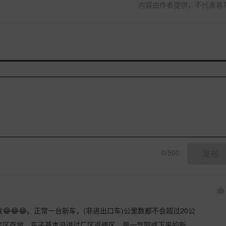
内容由作者提供，不代表易
0/500
发布
😂😂。正常一台新车，(非进出口车)公里数都不会超过20公
库区存放，车子基本没进过厂区返修区。是一气呵成下来的新