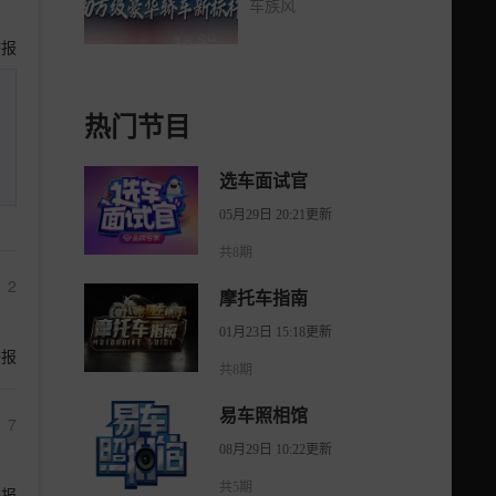
车族风
举报
热门节目
选车面试官
05月29日 20:21更新
共8期
2
摩托车指南
01月23日 15:18更新
举报
共8期
易车照相馆
7
08月29日 10:22更新
共5期
举报