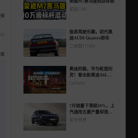
荣威M7黑马版到店体验
星星CAR
举报
极具驾驶乐趣，初代奥
12
迪AUDI Quattro轿车
二地图111006
举报
奥迪的稳，华为乾崑的
灵！看全新奥迪A6L如
何智稳合一玩转8D重庆
CarDaily
7月销量下滑超10%，上
汽通用五菱产量却涨近
13%
车宇世界