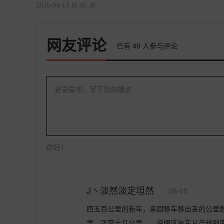
2026-04-13 11:45:38
网友评论
已有
49
人参与评论
登录易车，写下您的槽点
你好！
J丶淡然淡定坦然
08-05
四五百公里的新车，来回移车移出来的公里数
里。正常十几公里……说明这台车从产线到