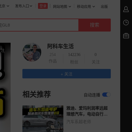
北京
发布入口
登录
网站地图
移动应用
出版
阿科车生活
关注
254
142236
0
作品
粉丝
关注
+ 关注
相关推荐
自动连播
雅迪、爱玛利润率远超
理想汽车，电动自行车
暗藏多少溢价？
汽车系超老师