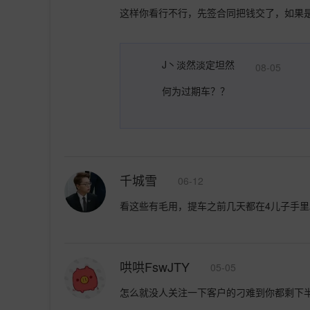
这样你看行不行，先签合同把钱交了，如果
J丶淡然淡定坦然
08-05
何为过期车？？
千城雪
06-12
看这些有毛用，提车之前几天都在4儿子手
哄哄FswJTY
05-05
怎么就没人关注一下客户的刁难到你都剩下