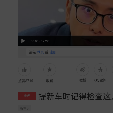
00:00
/
02:22
请先
登录
或
注册
点赞2719
收藏
微博
QQ空间
提新车时记得检查这
原创
新车 >