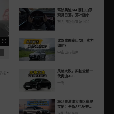
驾驶奥迪A6L前往山顶
观赏日落，落叶随小河
缓缓流淌。
努力的迷你雪貂1429
试驾岚图泰山X8，实力
如何？
宇宙出行指南
风格大改，实拍全新一
举报
代奥迪A6L
一驾
2026粤港澳大湾区车展
实拍：全新A6L配齐华
为乾崑智驾
深圳清风车影