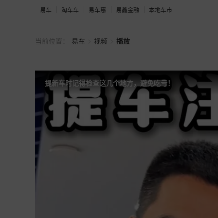
易车
淘车车
易车惠
易鑫金融
本地车市
>
>
当前位置：
易车
视频
播放
提新车时记得检查这几个地方，避免吃亏！