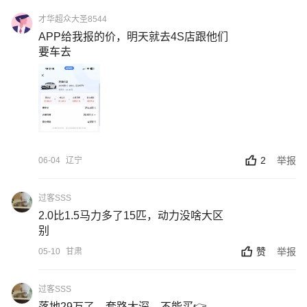
才华超众大圣8544
APP给我报的价，明天就去4S店跟他们
要车去
2
举报
06-04
辽宁
过客SSS
2.0比1.5马力多了15匹，动力没啥大区
别
赞
举报
05-10
甘肃
过客SSS
落地29万了，套路太深，不能买👉