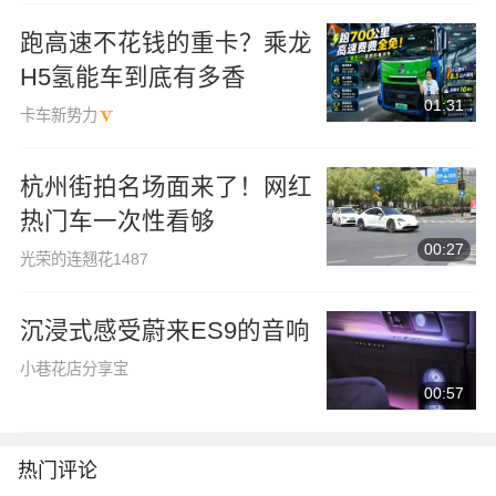
跑高速不花钱的重卡？乘龙
H5氢能车到底有多香
01:31
卡车新势力
杭州街拍名场面来了！网红
热门车一次性看够
00:27
光荣的连翘花1487
沉浸式感受蔚来ES9的音响
小巷花店分享宝
00:57
热门评论