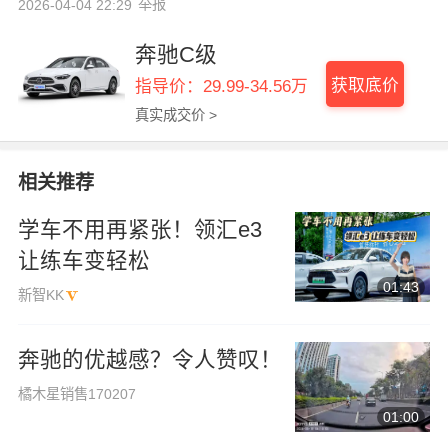
举报
2026-04-04 22:29
奔驰C级
获取底价
指导价：29.99-34.56万
真实成交价 >
相关推荐
学车不用再紧张！领汇e3
让练车变轻松
01:43
新智KK
奔驰的优越感？令人赞叹！
橘木星销售170207
01:00