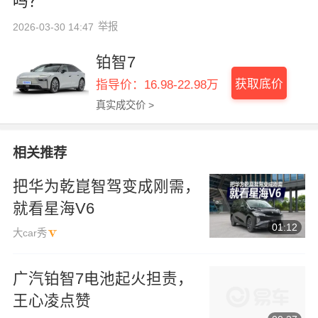
吗？
举报
2026-03-30 14:47
铂智7
获取底价
指导价：16.98-22.98万
真实成交价 >
相关推荐
把华为乾崑智驾变成刚需，
就看星海V6
01:12
大car秀
广汽铂智7电池起火担责，
王心凌点赞