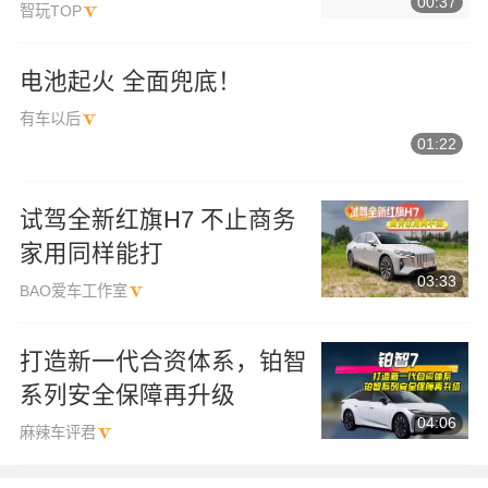
00:37
智玩TOP
电池起火 全面兜底！
有车以后
01:22
试驾全新红旗H7 不止商务
家用同样能打
03:33
BAO爱车工作室
打造新一代合资体系，铂智
系列安全保障再升级
04:06
麻辣车评君