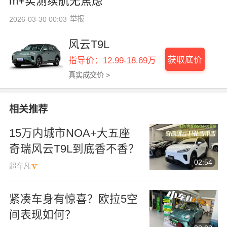
m+实测续航无焦虑
举报
2026-03-30 00:03
风云T9L
获取底价
指导价：12.99-18.69万
真实成交价 >
相关推荐
15万内城市NOA+大五座
奇瑞风云T9L到底香不香？
02:54
超车凡
紧凑车身有惊喜？欧拉5空
间表现如何？