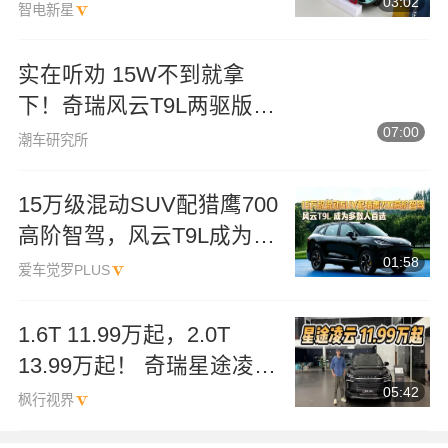
03:02
智电新星
实在听劝 15W不到就拿
下！奇瑞风云T9L两驱版配
07:00
猎鹰700
潮车研究所
15万级混动SUV配猎鹰700
高阶智驾，风云T9L成为多
01:58
数人首选
爱车觉罗PLUS
1.6T 11.99万起，2.0T
13.99万起！ 奇瑞星途凌云
05:42
真的贵吗？
枫行视界