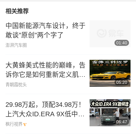
相关推荐
中国新能源汽车设计，终于
敢谈"原创"两个字了
01:40
澎湃汽车圈
大黄蜂美式性能的巅峰，告
诉你它是如何重新定义肌肉
05:20
车的
青朝霞枕头
29.98万起，顶配34.98万！
上汽大众ID.ERA 9X低中高
06:47
配如何选？
枫行视界