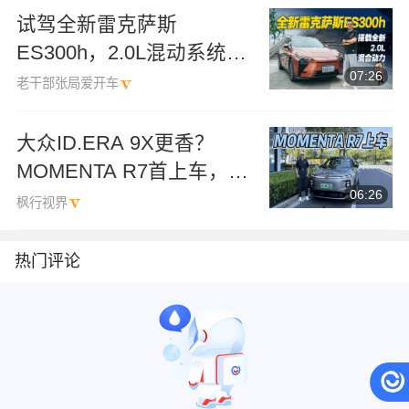
试驾全新雷克萨斯
ES300h，2.0L混动系统动
07:26
力过关
老干部张局爱开车
大众ID.ERA 9X更香？
MOMENTA R7首上车，实
06:26
测未来的驾驶辅助！
枫行视界
热门评论