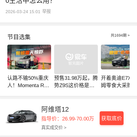
0生活中怎么用？
举报
2026-03-24 15:01
共
1694
期 >
节目选集
认路不输50%重庆
预售31.98万起，腾
开着奥迪E7X去
人！Momenta R7
势Z9S这价格是不
姆零食大采购
首搭ID.ERA 9X，
是有点贵了？
松“拿捏”全程
懂博弈，有人味
阿维塔12
获取底价
指导价：26.99-70.00万
真实成交价 >