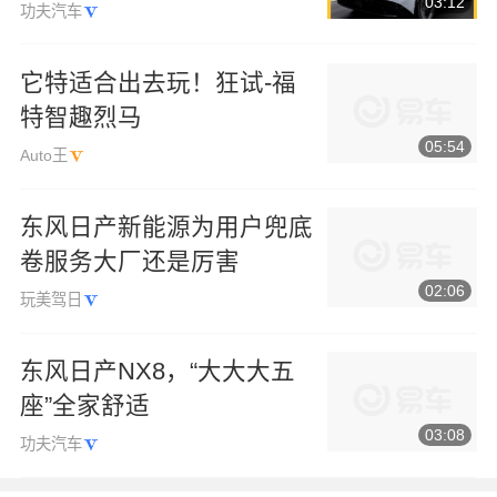
03:12
不能买？
功夫汽车
它特适合出去玩！狂试-福
特智趣烈马
05:54
Auto王
东风日产新能源为用户兜底
卷服务大厂还是厉害
02:06
玩美驾日
东风日产NX8，“大大大五
座”全家舒适
03:08
功夫汽车