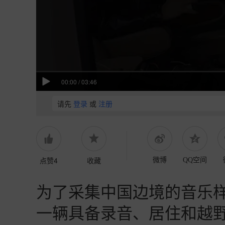
00:00
/
03:46
请先
登录
或
注册
点赞4
收藏
微博
QQ空间
为了采集中国边境的音乐样
一辆具备录音、居住和越