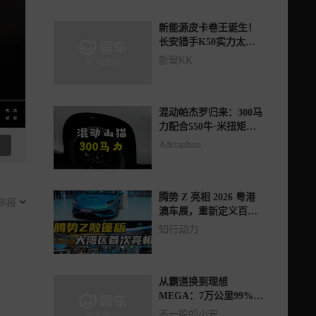
新能源皮卡卷王诞生！
长安猎手K50实力太顶
了
新智KK
混动帕杰罗归来：300马
力配合550牛·米扭矩重
塑硬派越野传奇
Adrianhou
腾势 Z 亮相 2026 粤港
举报
澳车展，重新定义百万
级超跑标准
知行动力
从霸道换到理想
MEGA：7万公里99%用
智驾，油车车主真不想
不一般的小安