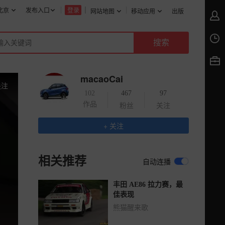
北京
发布入口
登录
网站地图
移动应用
出版
macaoCai
关注
102
467
97
作品
粉丝
关注
+ 关注
相关推荐
自动连播
丰田 AE86 拉力赛，最
佳表现
熊猫醒来歌