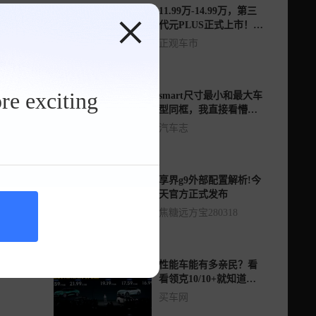
11.99万-14.99万，第三
代元PLUS正式上市！刷
新A级SUV新标杆
正观车市
re exciting
smart尺寸最小和最大车
型同框，我直接看懵
了！
汽车志
享界g9外部配置解析!今
天官方正式发布
焦糖远方宝280318
性能车能有多亲民？看
看领克10/10+就知道
了，限时16.99万元起
买车网