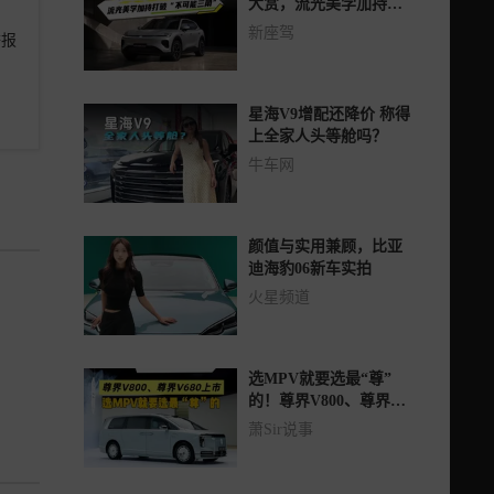
大赏，流光美学加持打
破“不可能三角”
新座驾
举报
星海V9增配还降价 称得
上全家人头等舱吗？
牛车网
颜值与实用兼顾，比亚
迪海豹06新车实拍
火星频道
选MPV就要选最“尊”
的！尊界V800、尊界
V680上市
萧Sir说事