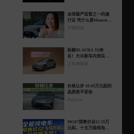
全球最严监管之一的通
行证 凭什么是Momenta
第一个拿到？
子婷时间
拆解ID.AURA T6命
名！大众新车内里实力
远超颜值
上车吧菲菲
价格让步 10.69万元起的
品质绝不妥协
BigDrive
MG07预售价自12.59万
元起，十五万级纯电车
的行业标准再度革新