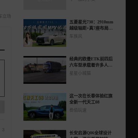
回去开了
车立场
五菱星光730：2910mm
越级轴距+真7座布局，
10万级家用MPV优选？
车族风
经典的欧曼ETK前四后
六车型承载着许多人的
回忆。
星星小城猫
这一次在长春体验红旗
全新一代天工08
叁佰玩速
3
长安启源Q06全球设计