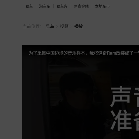
易车
淘车车
易车惠
易鑫金融
本地车市
>
>
当前位置：
易车
视频
播放
为了采集中国边境的音乐样本，我将道奇Ram改装成了