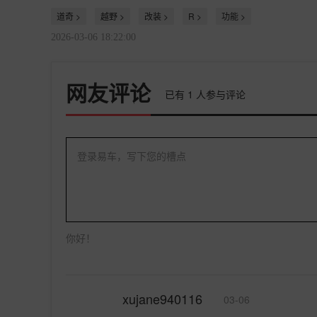
道奇 >
越野 >
改装 >
R >
功能 >
2026-03-06 18:22:00
网友评论
已有
1
人参与评论
登录易车，写下您的槽点
你好！
xujane940116
03-06