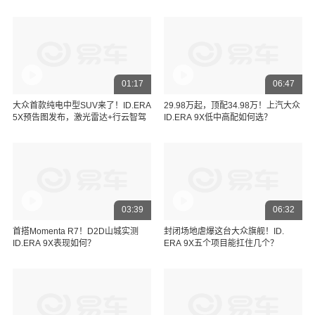
01:17
06:47
大众首款纯电中型SUV来了！ID.ERA
29.98万起，顶配34.98万！上汽大众
5X预告图发布，激光雷达+行云智驾
ID.ERA 9X低中高配如何选？
03:39
06:32
首搭Momenta R7！D2D山城实测
封闭场地虐爆这台大众旗舰！ID.
ID.ERA 9X表现如何？
ERA 9X五个项目能扛住几个？