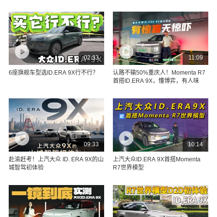
02:33
11:09
6座旗舰车型选ID.ERA 9X行不行？
认路不输50%重庆人！Momenta R7
首搭ID.ERA 9X，懂博弈，有人味
09:33
10:14
赴渝赶考！上汽大众 ID. ERA 9X的山
上汽大众ID.ERA 9X首搭Momenta
城智驾初体验
R7世界模型