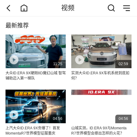
视频
最新推荐
11:25
02:59
大众ID.ERA 9X硬刚8D魔幻山城 智驾
实测大众ID.ERA 9X车机系统到底如
辅助迈入第一梯队
何？
04:56
04:56
上汽大众ID.ERA 9X夯爆了！首发
山城实测，ID.ERA 9X与Momenta
MomentaR7世界模型征服重庆
R7世界模型会擦出怎样的火花？