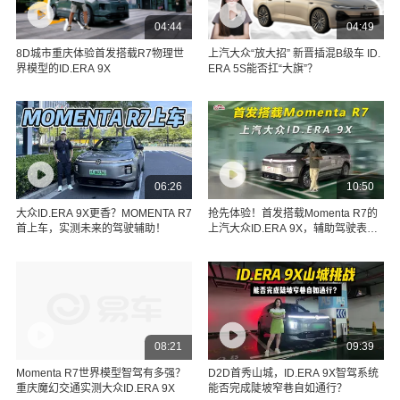
04:44
04:49
8D城市重庆体验首发搭载R7物理世
上汽大众“放大招” 新晋插混B级车 ID.
界模型的ID.ERA 9X
ERA 5S能否扛“大旗”？
06:26
10:50
大众ID.ERA 9X更香？MOMENTA R7
抢先体验！首发搭载Momenta R7的
首上车，实测未来的驾驶辅助！
上汽大众ID.ERA 9X，辅助驾驶表现
究竟如何
08:21
09:39
Momenta R7世界模型智驾有多强？
D2D首秀山城，ID.ERA 9X智驾系统
重庆魔幻交通实测大众ID.ERA 9X
能否完成陡坡窄巷自如通行？