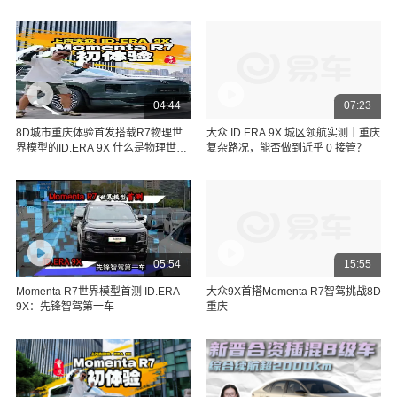
04:44
07:23
8D城市重庆体验首发搭载R7物理世
大众 ID.ERA 9X 城区领航实测｜重庆
界模型的ID.ERA 9X 什么是物理世界
复杂路况，能否做到近乎 0 接管？
模型？世界物理模型加持下
05:54
15:55
Momenta R7世界模型首测 ID.ERA
大众9X首搭Momenta R7智驾挑战8D
9X：先锋智驾第一车
重庆