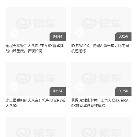
04:44
03:56
全程无接管？大众ID.ERA 9X智驾挑
ID.ERA 9X，物理AI第一车，比老司
战山城重庆，表现如何
机还老练
03:24
01:56
史上最聪明的大众车！抢先测试R7版
勇闯深圳城中村！上汽大众ID. ERA
大众9X
9X辅助驾驶硬核体验