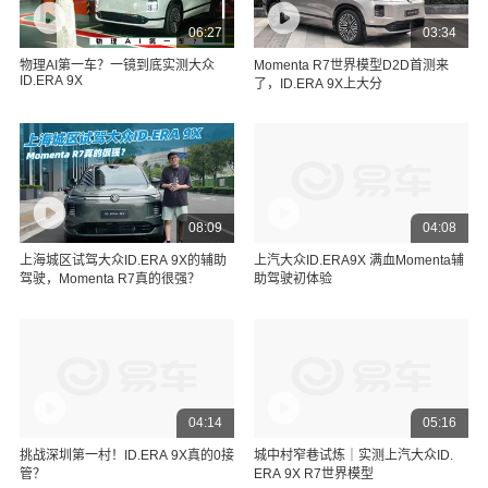
06:27
03:34
物理AI第一车？一镜到底实测大众
Momenta R7世界模型D2D首测来
ID.ERA 9X
了，ID.ERA 9X上大分
08:09
04:08
上海城区试驾大众ID.ERA 9X的辅助
上汽大众ID.ERA9X 满血Momenta辅
驾驶，Momenta R7真的很强？
助驾驶初体验
04:14
05:16
挑战深圳第一村！ID.ERA 9X真的0接
城中村窄巷试炼｜实测上汽大众ID.
管？
ERA 9X R7世界模型