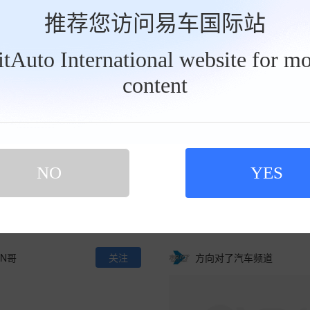
推荐您访问易车国际站
马力说
关注
车界EV
BitAuto International website for mo
content
标配长续航，全新山海L7 PL
全系标配220km纯电续航！
NO
YES
带来了什么样的惊喜？
捷途山海L7 PLUS携猎鹰7
阶！
1
02:35
359
0
02:03
N哥
关注
方向对了汽车频道