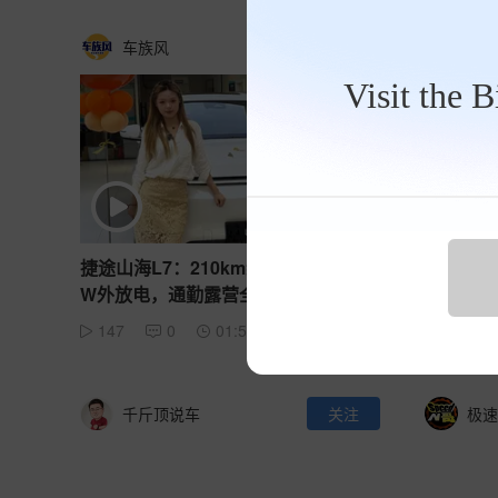
车族风
关注
路遥
Visit the 
捷途山海L7：210km纯电续航 + 6.6k
激光雷达
W外放电，通勤露营全能座驾？
US究竟
147
0
01:59
3347
千斤顶说车
关注
极速