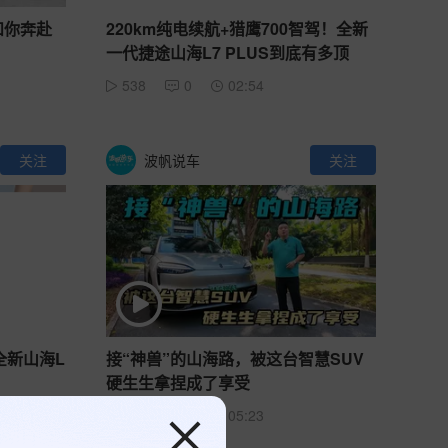
和你奔赴
220km纯电续航+猎鹰700智驾！全新
一代捷途山海L7 PLUS到底有多顶
538
0
02:54
关注
波帆说车
关注
 全新山海L
接“神兽”的山海路，被这台智慧SUV
硬生生拿捏成了享受
455
0
05:23