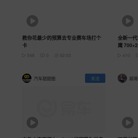
教你花最少的预算去专业赛车场打个
全新一代捷
卡
鹰 700
548
0
02:03
410
汽车甜甜圈
关注
超哥