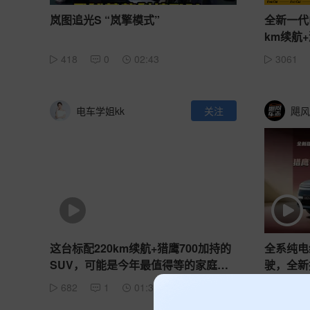
岚图追光S “岚擎模式”
全新一代山
km续航
418
0
02:43
3061
电车学姐kk
关注
飓风
这台标配220km续航+猎鹰700加持的
全系纯电
SUV，可能是今年最值得等的家庭
驶，全新
车！
682
1
01:33
5250