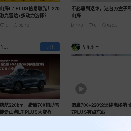
海L7 PLUS信息曝光！220
不必等到退休，这台方盒子
+激光雷达+多动力选择？
山海！
5
02:43
143
0
02:50
车志
关注
陆地少年
续航220km，猎鹰700辅助驾
猎鹰700+220公里纯电续航
捷途山海L7 PLUS大变样
7PLUS有点东西
7
01:53
405
0
02:32