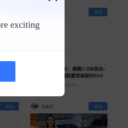
关注
车族风
关注
re exciting
全新一代
捷途山海L7 PLUS：鲲鹏C-DM混动+
00智驾再进
6.6kW外放电，通勤露营兼顾的SUV
240
0
02:18
关注
车族风
关注