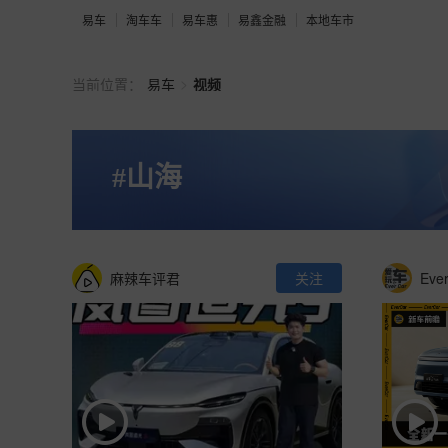
易车
淘车车
易车惠
易鑫金融
本地车市
>
当前位置：
易车
视频
#山海
麻辣车评君
关注
Eve