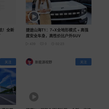
续航！全新
捷途山海T1：7+X全地形模式 + 高强
了
度安全车身，高性价比户外SUV
439
0
02:23
关注
新能源视野
关注