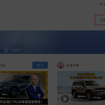
rCar
关注
头号汽车