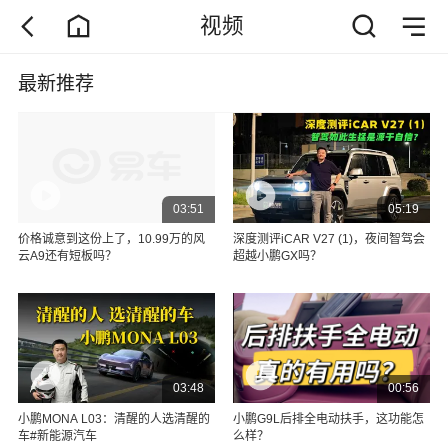
视频
最新推荐
03:51
05:19
价格诚意到这份上了，10.99万的风
深度测评iCAR V27 (1)，夜间智驾会
云A9还有短板吗？
超越小鹏GX吗？
03:48
00:56
小鹏MONA L03：清醒的人选清醒的
小鹏G9L后排全电动扶手，这功能怎
车#新能源汽车
么样？