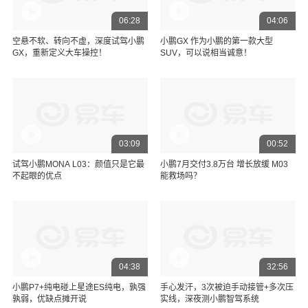
06:28
04:06
空悬不软、转向不虚，深度试驾小鹏
小鹏GX 作为小鹏的第一款大型
GX，重新定义大车操控！
SUV，可以说相当诚意！
03:09
00:52
试驾小鹏MONA L03：颜值只是它最
小鹏7月交付3.8万台 增长放缓 M03
不起眼的优点
能救场吗？
04:38
32:56
小鹏P7+纯电碰上星途ES纯电，孰强
手心发汗，3次被迫手动接管+多次压
孰弱，优缺点摊开说
实线，深夜测小鹏智驾系统