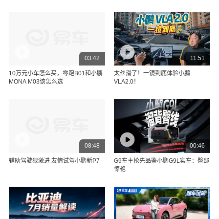
03:42
11:51
10万元小车怎么买，零跑B01和小鹏
太丝滑了！一镜到底体验小鹏
MONA M03该怎么选
VLA2.0！
08:48
00:46
辅助驾驶狠激进 友情试驾小鹏新P7
G9车主抢先品鉴小鹏G9L实车：臀部
惊艳