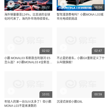
02:22
06:04
海外销量暴涨124%，比亚迪的全球
智驾漫游费电吗？小鹏MONA L03城
化时代来了，海内外市场持续增长。
市光电续航挑战
02:02
02:47
小鹏 MONAL03 和新款吉利银河 E5
不止是奶爸车，小鹏GX重新定义了什
怎么选？ #小鹏MONAL03 #全新吉利
么叫做旗舰！
银河e5来了
10:01
00:59
年轻人的第一台SUV太多了！但小鹏
沉浸式体验小鹏G9L
MONA L03不是来凑数的