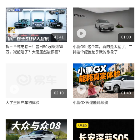
43:41
01:00
拆三台纯电卷王！昔日50万降到30
小鹏G9L这个车，真的是太猛了，二
万，减配啥了？大唐居然最惊喜？
排这个配置超乎我的想象了
02:10
01:43
大学生国产车初体验
小鹏GX长途能耗续航