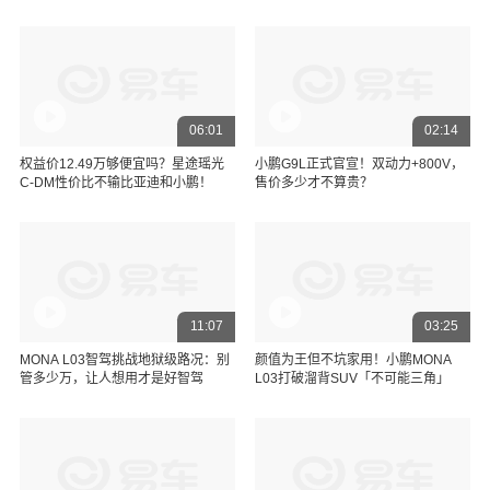
06:01
02:14
权益价12.49万够便宜吗？星途瑶光
小鹏G9L正式官宣！双动力+800V，
C-DM性价比不输比亚迪和小鹏！
售价多少才不算贵？
11:07
03:25
MONA L03智驾挑战地狱级路况：别
颜值为王但不坑家用！小鹏MONA
管多少万，让人想用才是好智驾
L03打破溜背SUV「不可能三角」