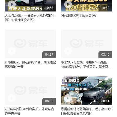
10:53
10:52
大众与众08，一台披着大众外衣的小
深蓝S05买哪个版本最好？
鹏？车很好但没人买？
04:27
03:45
开小鹏GX，和老孙约个会，周末也是
小米SU7有激情、小鹏P7+有智能，
高能量的一天
smart精灵6号：不好意思，我全都
有！
06:05
08:41
2026款小鹏GX到店实拍，外观与内
寻觅成都地道苍蝇馆子，看小鹏GX如
饰静态体验
何征服成都复杂老城区