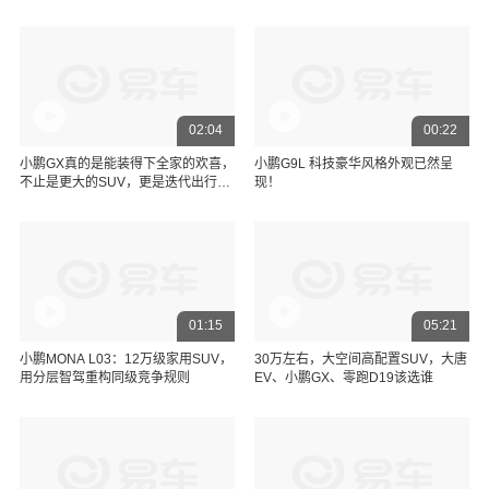
02:04
00:22
小鹏GX真的是能装得下全家的欢喜，
小鹏G9L 科技豪华风格外观已然呈
不止是更大的SUV，更是迭代出行的
现！
科技新物种
01:15
05:21
小鹏MONA L03：12万级家用SUV，
30万左右，大空间高配置SUV，大唐
用分层智驾重构同级竞争规则
EV、小鹏GX、零跑D19该选谁