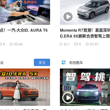
！一汽-大众ID. AURA T6
Momenta R7首测！直面深
D.ERA 9X刷新合资智驾上
0
03:40
211
0
07:07
派
关注
街拍酷车