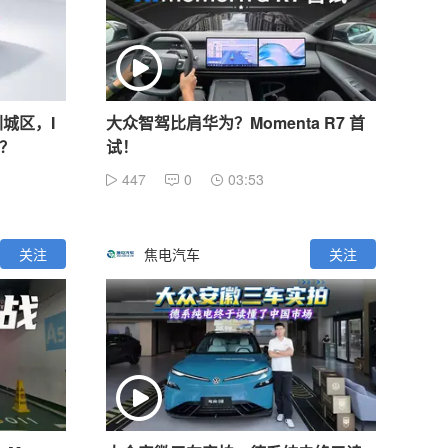
圳城区，I
大众智驾比肩华为？Momenta R7 首
限？
试！
447
0
03:53
关注
焦电汽车
关注