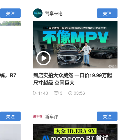
关注
驾享来电
关注
系统，R7
到店实拍大众威然 一口价19.99万起
？
尺寸越级 空间巨大
1140
3
03:56
关注
新车评
关注