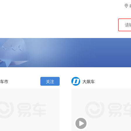
车市
关注
大飙车