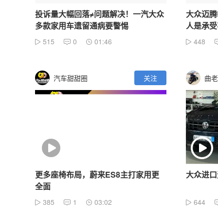
投诉量大幅回落≠问题解决！一汽大众
大众迈腾
多款家用车遗留通病要警惕
人是承受
515
0
01:46
448
汽车甜甜圈
关注
曲老
更多座椅布局，蔚来ES8主打家用更
大众进口
全面
385
1
03:02
644