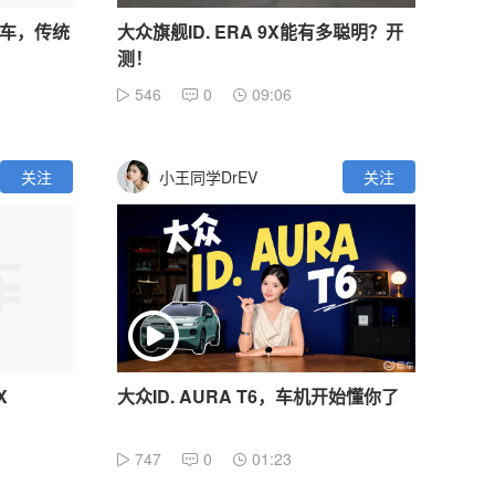
电车，传统
大众旗舰ID. ERA 9X能有多聪明？开
测！
546
0
09:06
关注
小王同学DrEV
关注
X
大众ID. AURA T6，车机开始懂你了
747
0
01:23