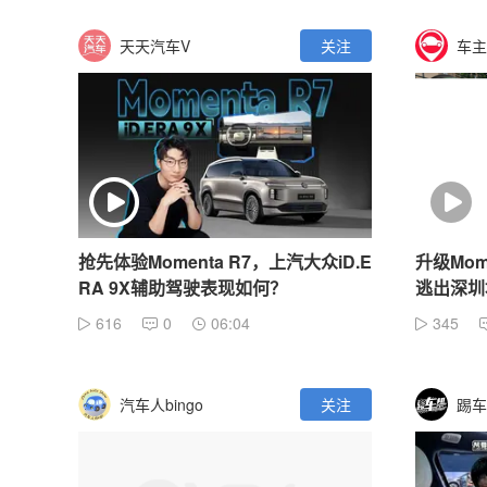
天天汽车V
关注
车主
抢先体验Momenta R7，上汽大众iD.E
升级Mome
RA 9X辅助驾驶表现如何？
逃出深圳
616
0
06:04
345
汽车人bingo
关注
踢车