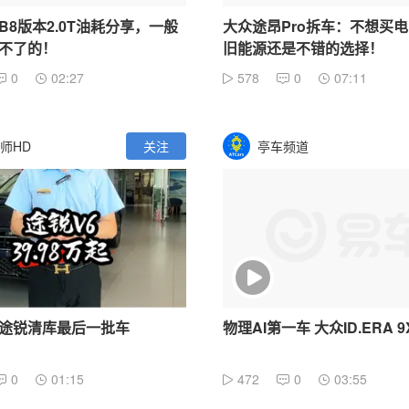
B8版本2.0T油耗分享，一般
大众途昂Pro拆车：不想买
不了的！
旧能源还是不错的选择！
0
02:27
578
0
07:11
师HD
关注
亭车频道
途锐清库最后一批车
物理AI第一车 大众ID.ERA 9
0
01:15
472
0
03:55