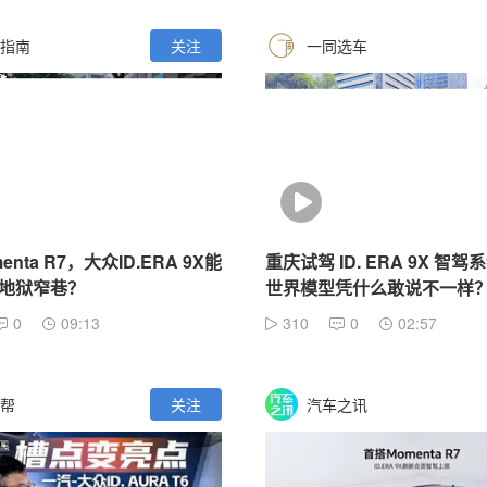
指南
关注
一同选车
nta R7，大众ID.ERA 9X能
重庆试驾 ID. ERA 9X 智驾
地狱窄巷？
世界模型凭什么敢说不一样
0
09:13
310
0
02:57
帮
关注
汽车之讯