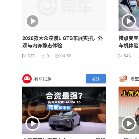
2026款大众凌渡L GTS车展实拍，外
槽点变亮点
观与内饰静态体验
车机体验
327
0
04:59
546
有车以后
关注
燃擎