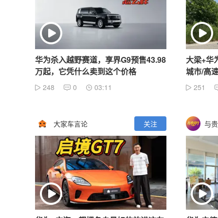
华为杀入越野赛道，享界G9预售43.98
大梁+华
万起，它凭什么卖到这个价格
城市/高速
248
0
03:11
251
大家车言论
关注
与贵