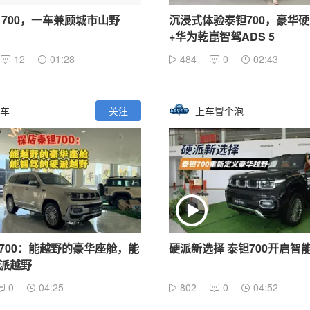
 700，一车兼顾城市山野
沉浸式体验泰钽700，豪华
+华为乾崑智驾ADS 5
12
01:28
484
0
02:43
车
关注
上车冒个泡
700：能越野的豪华座舱，能
硬派新选择 泰钽700开启智能
派越野
0
04:25
802
0
04:52