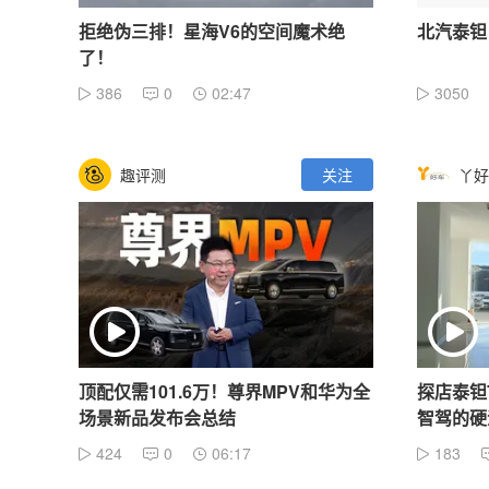
拒绝伪三排！星海V6的空间魔术绝
北汽泰钽
了！
386
0
02:47
3050
趣评测
关注
丫好
顶配仅需101.6万！尊界MPV和华为全
探店泰钽
场景新品发布会总结
智驾的硬
424
0
06:17
183