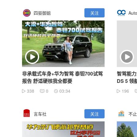
四驱御姐
关注
Aut
非承载式车身+华为智驾 泰钽700试驾
智驾能力
报告 舒适硬核我全都要
DS 5 
338
0
03:34
196
言车社
关注
不止