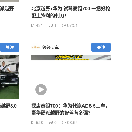
硬派越野
北京越野+华为 试驾泰钽700 一把好枪
配上锋利的刺刀！
431
1
07:51
关注
答答买车
关注
越野3.0
探店泰钽700：华为乾崑ADS 5上车，
豪华硬派越野的智驾有多强？
528
0
03:54