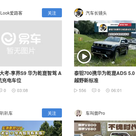
oLook爱路客
关注
汽车长镜头
大考-享界S9 华为乾崑智驾 A
泰钽700携华为乾崑ADS 5.
领航充电车位
越野新标准
0
03:08
556
0
06:01
叭叭车
关注
车叫兽Pro