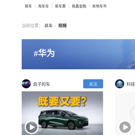
易车
淘车车
易车惠
易鑫金融
本地车市
>
当前位置：
易车
视频
#华为
启子的车
关注
科技