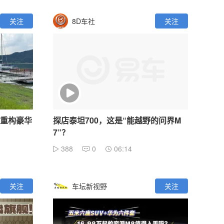
关注
8D车社
关注
0 重构豪华
探店泰坦700，这是“能越野的问界M
7”？
388
0
06:14
关注
车坛新视野
关注