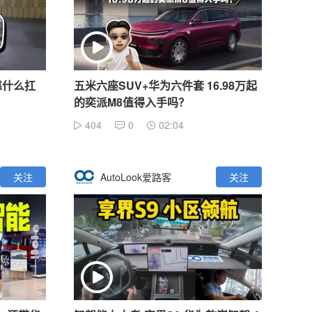
0靠什么扛
五米六座SUV+华为六件套 16.98万起
的奕派M8值得入手吗？
404
0
02:04
关注
AutoLook爱路客
关注