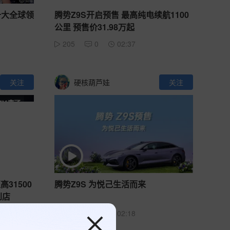
十大全球领
腾势Z9S开启预售 最高纯电续航1100
公里 预售价31.98万起
205
0
02:37
关注
硬核葫芦娃
关注
高31500
腾势Z9S 为悦己生活而来
到店
284
0
02:18