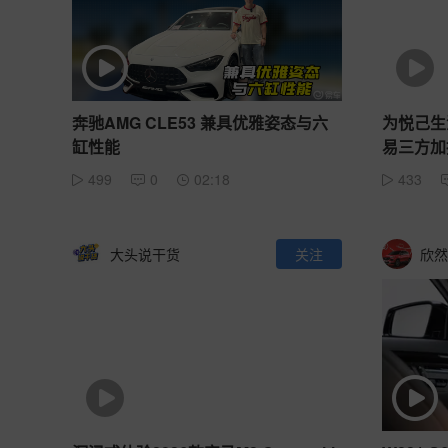
奔驰AMG CLE53 兼具优雅姿态与六
为悦己生
缸性能
易三方加
499
0
02:18
433
大头说干货
关注
欣然