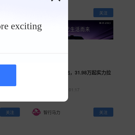
关注
浙车ZC
关注
re exciting
S的极速真
腾势Z9S预售开启，31.98万起实力拉
满
211
0
01:17
关注
智行马力
关注