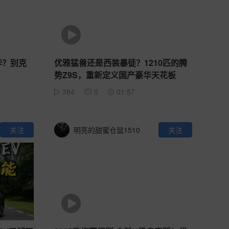
华？别克
优雅猛兽还是西装暴徒？1210匹的腾
势Z9S，重新定义国产豪华天花板
384
0
01:57
关注
明亮的甜蜜仓鼠1510
关注