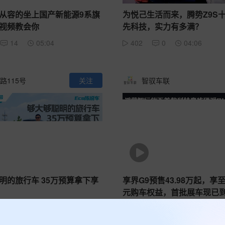
从容的坐上国产新能源9系旗
为悦己生活而来，腾势Z9S
视频教会你
先科技，实力有多满？
14
05:04
402
0
04:06
路115号
关注
智驭车联
明的旅行车 35万预算拿下享
享界G9预售43.98万起，享至
元购车权益，首批展车现已
0
05:41
303
0
02:58