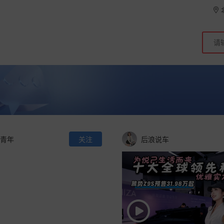
青年
关注
后浪说车