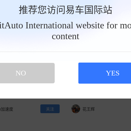
推荐您访问易车国际站
Action
关注
车界亮点
BitAuto International website for mo
content
S，到底给30万级带来了什
预售现场体验分享，腾势Z9
NO
YES
实力
0
01:54
401
0
05:32
ch加速度
关注
花王辉