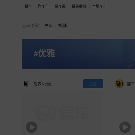
易车
淘车车
易车惠
易鑫金融
本地车市
>
当前位置：
易车
视频
#优雅
岳界Nexa
关注
懂车