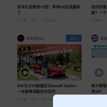
实车比官图帅10倍！享界G9这波赢麻
如何优雅
了
舰？一个
190
0
08:53
8933
名车志Daily
关注
阜成
640马力V8敞篷跃马Amalfi Spider：
够大够聪
一台能够通勤的法拉利
界S9T
492
0
13:58
444