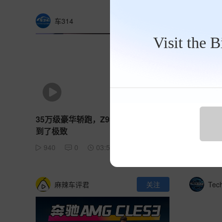
车314
关注
行动派
Visit the 
35万级豪华轿跑，Z9S把“刚刚好”做
腾势Z9
到了极致
么？
940
0
03:57
615
麻辣车评君
关注
Te